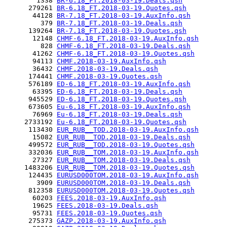
        1338 
BR-6.18_FT.2018-03-19.Deals.qsh
      279261 
BR-6.18_FT.2018-03-19.Quotes.qsh
       44128 
BR-7.18_FT.2018-03-19.AuxInfo.qsh
         379 
BR-7.18_FT.2018-03-19.Deals.qsh
      139264 
BR-7.18_FT.2018-03-19.Quotes.qsh
       12148 
CHMF-6.18_FT.2018-03-19.AuxInfo.qsh
         828 
CHMF-6.18_FT.2018-03-19.Deals.qsh
       41262 
CHMF-6.18_FT.2018-03-19.Quotes.qsh
       94113 
CHMF.2018-03-19.AuxInfo.qsh
       36432 
CHMF.2018-03-19.Deals.qsh
      174441 
CHMF.2018-03-19.Quotes.qsh
      576189 
ED-6.18_FT.2018-03-19.AuxInfo.qsh
       63395 
ED-6.18_FT.2018-03-19.Deals.qsh
      945529 
ED-6.18_FT.2018-03-19.Quotes.qsh
      673605 
Eu-6.18_FT.2018-03-19.AuxInfo.qsh
       76969 
Eu-6.18_FT.2018-03-19.Deals.qsh
     2733192 
Eu-6.18_FT.2018-03-19.Quotes.qsh
      113430 
EUR_RUB__TOD.2018-03-19.AuxInfo.qsh
       15082 
EUR_RUB__TOD.2018-03-19.Deals.qsh
      499572 
EUR_RUB__TOD.2018-03-19.Quotes.qsh
      332036 
EUR_RUB__TOM.2018-03-19.AuxInfo.qsh
       27327 
EUR_RUB__TOM.2018-03-19.Deals.qsh
     1483206 
EUR_RUB__TOM.2018-03-19.Quotes.qsh
      124435 
EURUSD000TOM.2018-03-19.AuxInfo.qsh
        3909 
EURUSD000TOM.2018-03-19.Deals.qsh
      812358 
EURUSD000TOM.2018-03-19.Quotes.qsh
       60203 
FEES.2018-03-19.AuxInfo.qsh
       19625 
FEES.2018-03-19.Deals.qsh
       95731 
FEES.2018-03-19.Quotes.qsh
      275373 
GAZP.2018-03-19.AuxInfo.qsh