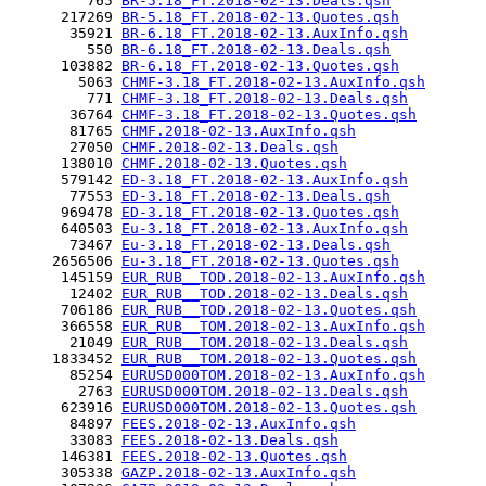
         765 
BR-5.18_FT.2018-02-13.Deals.qsh
      217269 
BR-5.18_FT.2018-02-13.Quotes.qsh
       35921 
BR-6.18_FT.2018-02-13.AuxInfo.qsh
         550 
BR-6.18_FT.2018-02-13.Deals.qsh
      103882 
BR-6.18_FT.2018-02-13.Quotes.qsh
        5063 
CHMF-3.18_FT.2018-02-13.AuxInfo.qsh
         771 
CHMF-3.18_FT.2018-02-13.Deals.qsh
       36764 
CHMF-3.18_FT.2018-02-13.Quotes.qsh
       81765 
CHMF.2018-02-13.AuxInfo.qsh
       27050 
CHMF.2018-02-13.Deals.qsh
      138010 
CHMF.2018-02-13.Quotes.qsh
      579142 
ED-3.18_FT.2018-02-13.AuxInfo.qsh
       77553 
ED-3.18_FT.2018-02-13.Deals.qsh
      969478 
ED-3.18_FT.2018-02-13.Quotes.qsh
      640503 
Eu-3.18_FT.2018-02-13.AuxInfo.qsh
       73467 
Eu-3.18_FT.2018-02-13.Deals.qsh
     2656506 
Eu-3.18_FT.2018-02-13.Quotes.qsh
      145159 
EUR_RUB__TOD.2018-02-13.AuxInfo.qsh
       12402 
EUR_RUB__TOD.2018-02-13.Deals.qsh
      706186 
EUR_RUB__TOD.2018-02-13.Quotes.qsh
      366558 
EUR_RUB__TOM.2018-02-13.AuxInfo.qsh
       21049 
EUR_RUB__TOM.2018-02-13.Deals.qsh
     1833452 
EUR_RUB__TOM.2018-02-13.Quotes.qsh
       85254 
EURUSD000TOM.2018-02-13.AuxInfo.qsh
        2763 
EURUSD000TOM.2018-02-13.Deals.qsh
      623916 
EURUSD000TOM.2018-02-13.Quotes.qsh
       84897 
FEES.2018-02-13.AuxInfo.qsh
       33083 
FEES.2018-02-13.Deals.qsh
      146381 
FEES.2018-02-13.Quotes.qsh
      305338 
GAZP.2018-02-13.AuxInfo.qsh