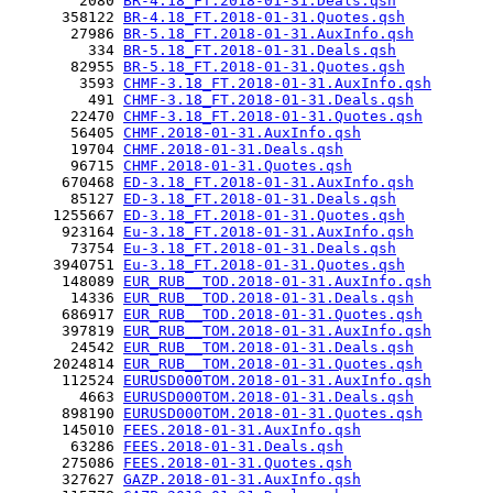
        2080 
BR-4.18_FT.2018-01-31.Deals.qsh
      358122 
BR-4.18_FT.2018-01-31.Quotes.qsh
       27986 
BR-5.18_FT.2018-01-31.AuxInfo.qsh
         334 
BR-5.18_FT.2018-01-31.Deals.qsh
       82955 
BR-5.18_FT.2018-01-31.Quotes.qsh
        3593 
CHMF-3.18_FT.2018-01-31.AuxInfo.qsh
         491 
CHMF-3.18_FT.2018-01-31.Deals.qsh
       22470 
CHMF-3.18_FT.2018-01-31.Quotes.qsh
       56405 
CHMF.2018-01-31.AuxInfo.qsh
       19704 
CHMF.2018-01-31.Deals.qsh
       96715 
CHMF.2018-01-31.Quotes.qsh
      670468 
ED-3.18_FT.2018-01-31.AuxInfo.qsh
       85127 
ED-3.18_FT.2018-01-31.Deals.qsh
     1255667 
ED-3.18_FT.2018-01-31.Quotes.qsh
      923164 
Eu-3.18_FT.2018-01-31.AuxInfo.qsh
       73754 
Eu-3.18_FT.2018-01-31.Deals.qsh
     3940751 
Eu-3.18_FT.2018-01-31.Quotes.qsh
      148089 
EUR_RUB__TOD.2018-01-31.AuxInfo.qsh
       14336 
EUR_RUB__TOD.2018-01-31.Deals.qsh
      686917 
EUR_RUB__TOD.2018-01-31.Quotes.qsh
      397819 
EUR_RUB__TOM.2018-01-31.AuxInfo.qsh
       24542 
EUR_RUB__TOM.2018-01-31.Deals.qsh
     2024814 
EUR_RUB__TOM.2018-01-31.Quotes.qsh
      112524 
EURUSD000TOM.2018-01-31.AuxInfo.qsh
        4663 
EURUSD000TOM.2018-01-31.Deals.qsh
      898190 
EURUSD000TOM.2018-01-31.Quotes.qsh
      145010 
FEES.2018-01-31.AuxInfo.qsh
       63286 
FEES.2018-01-31.Deals.qsh
      275086 
FEES.2018-01-31.Quotes.qsh
      327627 
GAZP.2018-01-31.AuxInfo.qsh