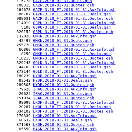
      115778 
GAZP.2018-01-31.Deals.qsh
      708315 
GAZP.2018-01-31.Quotes.qsh
      264678 
GAZR-3.18_FT.2018-01-31.AuxInfo.qsh
       86787 
GAZR-3.18_FT.2018-01-31.Deals.qsh
      988631 
GAZR-3.18_FT.2018-01-31.Quotes.qsh
      114019 
GBPU-3.18_FT.2018-01-31.AuxInfo.qsh
        5108 
GBPU-3.18_FT.2018-01-31.Deals.qsh
      320152 
GBPU-3.18_FT.2018-01-31.Quotes.qsh
      132026 
GMKN.2018-01-31.AuxInfo.qsh
       42497 
GMKN.2018-01-31.Deals.qsh
      255770 
GMKN.2018-01-31.Quotes.qsh
       66860 
GMKR-3.18_FT.2018-01-31.AuxInfo.qsh
        8250 
GMKR-3.18_FT.2018-01-31.Deals.qsh
      410213 
GMKR-3.18_FT.2018-01-31.Quotes.qsh
      329243 
GOLD-3.18_FT.2018-01-31.AuxInfo.qsh
       44703 
GOLD-3.18_FT.2018-01-31.Deals.qsh
      873144 
GOLD-3.18_FT.2018-01-31.Quotes.qsh
      180239 
HYDR.2018-01-31.AuxInfo.qsh
       83542 
HYDR.2018-01-31.Deals.qsh
      289505 
HYDR.2018-01-31.Quotes.qsh
       79620 
IRAO.2018-01-31.AuxInfo.qsh
       20622 
IRAO.2018-01-31.Deals.qsh
      151934 
IRAO.2018-01-31.Quotes.qsh
       98099 
LKOH-3.18_FT.2018-01-31.AuxInfo.qsh
       20287 
LKOH-3.18_FT.2018-01-31.Deals.qsh
      634102 
LKOH-3.18_FT.2018-01-31.Quotes.qsh
      170339 
LKOH.2018-01-31.AuxInfo.qsh
       60632 
LKOH.2018-01-31.Deals.qsh
      371563 
LKOH.2018-01-31.Quotes.qsh
       65550 
MAGN.2018-01-31.AuxInfo.qsh