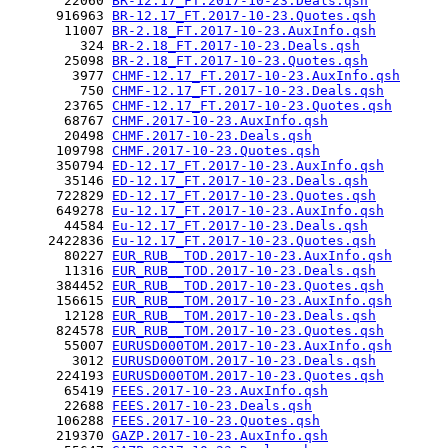
       22060 
BR-12.17_FT.2017-10-23.Deals.qsh
      916963 
BR-12.17_FT.2017-10-23.Quotes.qsh
       11007 
BR-2.18_FT.2017-10-23.AuxInfo.qsh
         324 
BR-2.18_FT.2017-10-23.Deals.qsh
       25098 
BR-2.18_FT.2017-10-23.Quotes.qsh
        3977 
CHMF-12.17_FT.2017-10-23.AuxInfo.qsh
         750 
CHMF-12.17_FT.2017-10-23.Deals.qsh
       23765 
CHMF-12.17_FT.2017-10-23.Quotes.qsh
       68767 
CHMF.2017-10-23.AuxInfo.qsh
       20498 
CHMF.2017-10-23.Deals.qsh
      109798 
CHMF.2017-10-23.Quotes.qsh
      350794 
ED-12.17_FT.2017-10-23.AuxInfo.qsh
       35146 
ED-12.17_FT.2017-10-23.Deals.qsh
      722829 
ED-12.17_FT.2017-10-23.Quotes.qsh
      649278 
Eu-12.17_FT.2017-10-23.AuxInfo.qsh
       44584 
Eu-12.17_FT.2017-10-23.Deals.qsh
     2422836 
Eu-12.17_FT.2017-10-23.Quotes.qsh
       80227 
EUR_RUB__TOD.2017-10-23.AuxInfo.qsh
       11316 
EUR_RUB__TOD.2017-10-23.Deals.qsh
      384452 
EUR_RUB__TOD.2017-10-23.Quotes.qsh
      156615 
EUR_RUB__TOM.2017-10-23.AuxInfo.qsh
       12128 
EUR_RUB__TOM.2017-10-23.Deals.qsh
      824578 
EUR_RUB__TOM.2017-10-23.Quotes.qsh
       55007 
EURUSD000TOM.2017-10-23.AuxInfo.qsh
        3012 
EURUSD000TOM.2017-10-23.Deals.qsh
      224193 
EURUSD000TOM.2017-10-23.Quotes.qsh
       65419 
FEES.2017-10-23.AuxInfo.qsh
       22688 
FEES.2017-10-23.Deals.qsh
      106288 
FEES.2017-10-23.Quotes.qsh
      219370 
GAZP.2017-10-23.AuxInfo.qsh