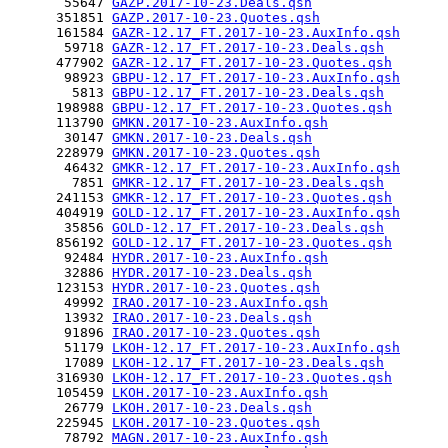
       55647 
GAZP.2017-10-23.Deals.qsh
      351851 
GAZP.2017-10-23.Quotes.qsh
      161584 
GAZR-12.17_FT.2017-10-23.AuxInfo.qsh
       59718 
GAZR-12.17_FT.2017-10-23.Deals.qsh
      477902 
GAZR-12.17_FT.2017-10-23.Quotes.qsh
       98923 
GBPU-12.17_FT.2017-10-23.AuxInfo.qsh
        5813 
GBPU-12.17_FT.2017-10-23.Deals.qsh
      198988 
GBPU-12.17_FT.2017-10-23.Quotes.qsh
      113790 
GMKN.2017-10-23.AuxInfo.qsh
       30147 
GMKN.2017-10-23.Deals.qsh
      228979 
GMKN.2017-10-23.Quotes.qsh
       46432 
GMKR-12.17_FT.2017-10-23.AuxInfo.qsh
        7851 
GMKR-12.17_FT.2017-10-23.Deals.qsh
      241153 
GMKR-12.17_FT.2017-10-23.Quotes.qsh
      404919 
GOLD-12.17_FT.2017-10-23.AuxInfo.qsh
       35856 
GOLD-12.17_FT.2017-10-23.Deals.qsh
      856192 
GOLD-12.17_FT.2017-10-23.Quotes.qsh
       92484 
HYDR.2017-10-23.AuxInfo.qsh
       32886 
HYDR.2017-10-23.Deals.qsh
      123153 
HYDR.2017-10-23.Quotes.qsh
       49992 
IRAO.2017-10-23.AuxInfo.qsh
       13932 
IRAO.2017-10-23.Deals.qsh
       91896 
IRAO.2017-10-23.Quotes.qsh
       51179 
LKOH-12.17_FT.2017-10-23.AuxInfo.qsh
       17089 
LKOH-12.17_FT.2017-10-23.Deals.qsh
      316930 
LKOH-12.17_FT.2017-10-23.Quotes.qsh
      105459 
LKOH.2017-10-23.AuxInfo.qsh
       26779 
LKOH.2017-10-23.Deals.qsh
      225945 
LKOH.2017-10-23.Quotes.qsh
       78792 
MAGN.2017-10-23.AuxInfo.qsh