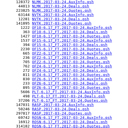
      128372 
NLMK.2017-03-24.AuxInfo.qsh
       44013 
NLMK.2017-03-24.Deals.qsh
      223825 
NLMK.2017-03-24.Quotes.qsh
       63144 
NVTK.2017-03-24.AuxInfo.qsh
       12281 
NVTK.2017-03-24.Deals.qsh
      141895 
NVTK.2017-03-24.Quotes.qsh
        1222 
OF10-6.17_FT.2017-03-24.AuxInfo.qsh
         363 
OF10-6.17_FT.2017-03-24.Deals.qsh
        1427 
OF10-6.17_FT.2017-03-24.Quotes.qsh
        1537 
OF15-6.17_FT.2017-03-24.AuxInfo.qsh
         394 
OF15-6.17_FT.2017-03-24.Deals.qsh
        2230 
OF15-6.17_FT.2017-03-24.Quotes.qsh
         665 
OFZ2-6.17_FT.2017-03-24.AuxInfo.qsh
         236 
OFZ2-6.17_FT.2017-03-24.Deals.qsh
         705 
OFZ2-6.17_FT.2017-03-24.Quotes.qsh
         762 
OFZ4-6.17_FT.2017-03-24.AuxInfo.qsh
         272 
OFZ4-6.17_FT.2017-03-24.Deals.qsh
         811 
OFZ4-6.17_FT.2017-03-24.Quotes.qsh
         830 
OFZ6-6.17_FT.2017-03-24.AuxInfo.qsh
         233 
OFZ6-6.17_FT.2017-03-24.Deals.qsh
         895 
OFZ6-6.17_FT.2017-03-24.Quotes.qsh
        5606 
PLT-6.17_FT.2017-03-24.AuxInfo.qsh
         498 
PLT-6.17_FT.2017-03-24.Deals.qsh
       37206 
PLT-6.17_FT.2017-03-24.Quotes.qsh
      147031 
RASP.2017-03-24.AuxInfo.qsh
       50246 
RASP.2017-03-24.Deals.qsh
      297817 
RASP.2017-03-24.Quotes.qsh
       69742 
ROSN-6.17_FT.2017-03-24.AuxInfo.qsh
       16912 
ROSN-6.17_FT.2017-03-24.Deals.qsh
      314182 
ROSN-6.17_FT.2017-03-24.Quotes.qsh