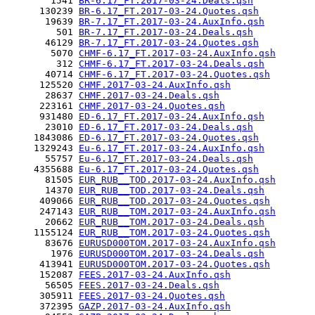
        1541 
BR-6.17_FT.2017-03-24.Deals.qsh
      130239 
BR-6.17_FT.2017-03-24.Quotes.qsh
       19639 
BR-7.17_FT.2017-03-24.AuxInfo.qsh
         501 
BR-7.17_FT.2017-03-24.Deals.qsh
       46129 
BR-7.17_FT.2017-03-24.Quotes.qsh
        5070 
CHMF-6.17_FT.2017-03-24.AuxInfo.qsh
         312 
CHMF-6.17_FT.2017-03-24.Deals.qsh
       40714 
CHMF-6.17_FT.2017-03-24.Quotes.qsh
      125520 
CHMF.2017-03-24.AuxInfo.qsh
       28637 
CHMF.2017-03-24.Deals.qsh
      223161 
CHMF.2017-03-24.Quotes.qsh
      931480 
ED-6.17_FT.2017-03-24.AuxInfo.qsh
       23010 
ED-6.17_FT.2017-03-24.Deals.qsh
     1843086 
ED-6.17_FT.2017-03-24.Quotes.qsh
     1329243 
Eu-6.17_FT.2017-03-24.AuxInfo.qsh
       55757 
Eu-6.17_FT.2017-03-24.Deals.qsh
     4355688 
Eu-6.17_FT.2017-03-24.Quotes.qsh
       81505 
EUR_RUB__TOD.2017-03-24.AuxInfo.qsh
       14370 
EUR_RUB__TOD.2017-03-24.Deals.qsh
      409066 
EUR_RUB__TOD.2017-03-24.Quotes.qsh
      247143 
EUR_RUB__TOM.2017-03-24.AuxInfo.qsh
       20662 
EUR_RUB__TOM.2017-03-24.Deals.qsh
     1155124 
EUR_RUB__TOM.2017-03-24.Quotes.qsh
       83676 
EURUSD000TOM.2017-03-24.AuxInfo.qsh
        1976 
EURUSD000TOM.2017-03-24.Deals.qsh
      413941 
EURUSD000TOM.2017-03-24.Quotes.qsh
      152087 
FEES.2017-03-24.AuxInfo.qsh
       56505 
FEES.2017-03-24.Deals.qsh
      305911 
FEES.2017-03-24.Quotes.qsh
      372395 
GAZP.2017-03-24.AuxInfo.qsh