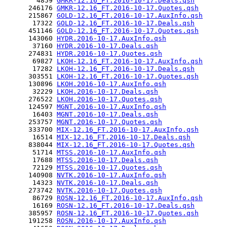
        4859 
GMKR-12.16_FT.2016-10-17.Deals.qsh
      246176 
GMKR-12.16_FT.2016-10-17.Quotes.qsh
      215867 
GOLD-12.16_FT.2016-10-17.AuxInfo.qsh
       17322 
GOLD-12.16_FT.2016-10-17.Deals.qsh
      451146 
GOLD-12.16_FT.2016-10-17.Quotes.qsh
      143060 
HYDR.2016-10-17.AuxInfo.qsh
       37160 
HYDR.2016-10-17.Deals.qsh
      274831 
HYDR.2016-10-17.Quotes.qsh
       69827 
LKOH-12.16_FT.2016-10-17.AuxInfo.qsh
       17282 
LKOH-12.16_FT.2016-10-17.Deals.qsh
      303551 
LKOH-12.16_FT.2016-10-17.Quotes.qsh
      130896 
LKOH.2016-10-17.AuxInfo.qsh
       32229 
LKOH.2016-10-17.Deals.qsh
      276522 
LKOH.2016-10-17.Quotes.qsh
      124597 
MGNT.2016-10-17.AuxInfo.qsh
       16403 
MGNT.2016-10-17.Deals.qsh
      253757 
MGNT.2016-10-17.Quotes.qsh
      333700 
MIX-12.16_FT.2016-10-17.AuxInfo.qsh
       16514 
MIX-12.16_FT.2016-10-17.Deals.qsh
      838044 
MIX-12.16_FT.2016-10-17.Quotes.qsh
       51714 
MTSS.2016-10-17.AuxInfo.qsh
       17688 
MTSS.2016-10-17.Deals.qsh
       72129 
MTSS.2016-10-17.Quotes.qsh
      140908 
NVTK.2016-10-17.AuxInfo.qsh
       14323 
NVTK.2016-10-17.Deals.qsh
      273742 
NVTK.2016-10-17.Quotes.qsh
       86729 
ROSN-12.16_FT.2016-10-17.AuxInfo.qsh
       16169 
ROSN-12.16_FT.2016-10-17.Deals.qsh
      385957 
ROSN-12.16_FT.2016-10-17.Quotes.qsh
      191258 
ROSN.2016-10-17.AuxInfo.qsh