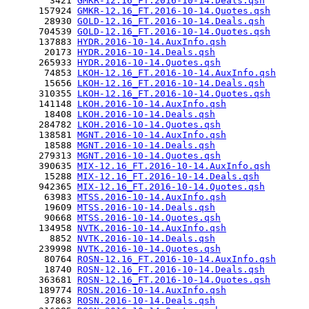
        3421 
GMKR-12.16_FT.2016-10-14.Deals.qsh
      157924 
GMKR-12.16_FT.2016-10-14.Quotes.qsh
       28930 
GOLD-12.16_FT.2016-10-14.Deals.qsh
      704539 
GOLD-12.16_FT.2016-10-14.Quotes.qsh
      137883 
HYDR.2016-10-14.AuxInfo.qsh
       20173 
HYDR.2016-10-14.Deals.qsh
      265933 
HYDR.2016-10-14.Quotes.qsh
       74853 
LKOH-12.16_FT.2016-10-14.AuxInfo.qsh
       15656 
LKOH-12.16_FT.2016-10-14.Deals.qsh
      310355 
LKOH-12.16_FT.2016-10-14.Quotes.qsh
      141148 
LKOH.2016-10-14.AuxInfo.qsh
       18408 
LKOH.2016-10-14.Deals.qsh
      284782 
LKOH.2016-10-14.Quotes.qsh
      138581 
MGNT.2016-10-14.AuxInfo.qsh
       18588 
MGNT.2016-10-14.Deals.qsh
      279313 
MGNT.2016-10-14.Quotes.qsh
      390635 
MIX-12.16_FT.2016-10-14.AuxInfo.qsh
       15288 
MIX-12.16_FT.2016-10-14.Deals.qsh
      942365 
MIX-12.16_FT.2016-10-14.Quotes.qsh
       63983 
MTSS.2016-10-14.AuxInfo.qsh
       19609 
MTSS.2016-10-14.Deals.qsh
       90668 
MTSS.2016-10-14.Quotes.qsh
      134958 
NVTK.2016-10-14.AuxInfo.qsh
        8852 
NVTK.2016-10-14.Deals.qsh
      239998 
NVTK.2016-10-14.Quotes.qsh
       80764 
ROSN-12.16_FT.2016-10-14.AuxInfo.qsh
       18740 
ROSN-12.16_FT.2016-10-14.Deals.qsh
      363681 
ROSN-12.16_FT.2016-10-14.Quotes.qsh
      189774 
ROSN.2016-10-14.AuxInfo.qsh
       37863 
ROSN.2016-10-14.Deals.qsh