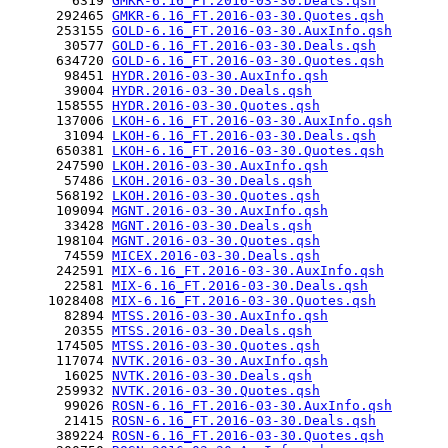
        6319 
GMKR-6.16_FT.2016-03-30.Deals.qsh
      292465 
GMKR-6.16_FT.2016-03-30.Quotes.qsh
      253155 
GOLD-6.16_FT.2016-03-30.AuxInfo.qsh
       30577 
GOLD-6.16_FT.2016-03-30.Deals.qsh
      634720 
GOLD-6.16_FT.2016-03-30.Quotes.qsh
       98451 
HYDR.2016-03-30.AuxInfo.qsh
       39004 
HYDR.2016-03-30.Deals.qsh
      158555 
HYDR.2016-03-30.Quotes.qsh
      137006 
LKOH-6.16_FT.2016-03-30.AuxInfo.qsh
       31094 
LKOH-6.16_FT.2016-03-30.Deals.qsh
      650381 
LKOH-6.16_FT.2016-03-30.Quotes.qsh
      247590 
LKOH.2016-03-30.AuxInfo.qsh
       57486 
LKOH.2016-03-30.Deals.qsh
      568192 
LKOH.2016-03-30.Quotes.qsh
      109094 
MGNT.2016-03-30.AuxInfo.qsh
       33428 
MGNT.2016-03-30.Deals.qsh
      198104 
MGNT.2016-03-30.Quotes.qsh
       74559 
MICEX.2016-03-30.Deals.qsh
      242591 
MIX-6.16_FT.2016-03-30.AuxInfo.qsh
       22581 
MIX-6.16_FT.2016-03-30.Deals.qsh
     1028408 
MIX-6.16_FT.2016-03-30.Quotes.qsh
       82894 
MTSS.2016-03-30.AuxInfo.qsh
       20355 
MTSS.2016-03-30.Deals.qsh
      174505 
MTSS.2016-03-30.Quotes.qsh
      117074 
NVTK.2016-03-30.AuxInfo.qsh
       16025 
NVTK.2016-03-30.Deals.qsh
      259932 
NVTK.2016-03-30.Quotes.qsh
       99026 
ROSN-6.16_FT.2016-03-30.AuxInfo.qsh
       21415 
ROSN-6.16_FT.2016-03-30.Deals.qsh
      389224 
ROSN-6.16_FT.2016-03-30.Quotes.qsh