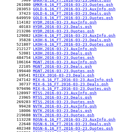
        5909 
GMKR-6.16_FT.2016-03-23.Deals.qsh
      261080 
GMKR-6.16_FT.2016-03-23.Quotes.qsh
      283053 
GOLD-6.16_FT.2016-03-23.AuxInfo.qsh
       37423 
GOLD-6.16_FT.2016-03-23.Deals.qsh
      649959 
GOLD-6.16_FT.2016-03-23.Quotes.qsh
      114182 
HYDR.2016-03-23.AuxInfo.qsh
       40183 
HYDR.2016-03-23.Deals.qsh
      213286 
HYDR.2016-03-23.Quotes.qsh
      129082 
LKOH-6.16_FT.2016-03-23.AuxInfo.qsh
       35828 
LKOH-6.16_FT.2016-03-23.Deals.qsh
      521807 
LKOH-6.16_FT.2016-03-23.Quotes.qsh
      212127 
LKOH.2016-03-23.AuxInfo.qsh
       52081 
LKOH.2016-03-23.Deals.qsh
      484754 
LKOH.2016-03-23.Quotes.qsh
      106164 
MGNT.2016-03-23.AuxInfo.qsh
       22105 
MGNT.2016-03-23.Deals.qsh
      199440 
MGNT.2016-03-23.Quotes.qsh
       69541 
MICEX.2016-03-23.Deals.qsh
      247142 
MIX-6.16_FT.2016-03-23.AuxInfo.qsh
       30737 
MIX-6.16_FT.2016-03-23.Deals.qsh
      979496 
MIX-6.16_FT.2016-03-23.Quotes.qsh
      128997 
MTSS.2016-03-23.AuxInfo.qsh
       23965 
MTSS.2016-03-23.Deals.qsh
      269283 
MTSS.2016-03-23.Quotes.qsh
       99428 
NVTK.2016-03-23.AuxInfo.qsh
       18006 
NVTK.2016-03-23.Deals.qsh
      219688 
NVTK.2016-03-23.Quotes.qsh
      113228 
ROSN-6.16_FT.2016-03-23.AuxInfo.qsh
       22648 
ROSN-6.16_FT.2016-03-23.Deals.qsh
      402348 
ROSN-6.16_FT.2016-03-23.Quotes.qsh