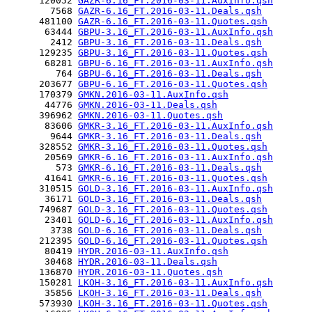
      120052 
GAZR-6.16_FT.2016-03-11.AuxInfo.qsh
        7568 
GAZR-6.16_FT.2016-03-11.Deals.qsh
      481100 
GAZR-6.16_FT.2016-03-11.Quotes.qsh
       63444 
GBPU-3.16_FT.2016-03-11.AuxInfo.qsh
        2412 
GBPU-3.16_FT.2016-03-11.Deals.qsh
      129235 
GBPU-3.16_FT.2016-03-11.Quotes.qsh
       68281 
GBPU-6.16_FT.2016-03-11.AuxInfo.qsh
         764 
GBPU-6.16_FT.2016-03-11.Deals.qsh
      203677 
GBPU-6.16_FT.2016-03-11.Quotes.qsh
      170379 
GMKN.2016-03-11.AuxInfo.qsh
       44776 
GMKN.2016-03-11.Deals.qsh
      396962 
GMKN.2016-03-11.Quotes.qsh
       83606 
GMKR-3.16_FT.2016-03-11.AuxInfo.qsh
        9644 
GMKR-3.16_FT.2016-03-11.Deals.qsh
      328552 
GMKR-3.16_FT.2016-03-11.Quotes.qsh
       20569 
GMKR-6.16_FT.2016-03-11.AuxInfo.qsh
         573 
GMKR-6.16_FT.2016-03-11.Deals.qsh
       41641 
GMKR-6.16_FT.2016-03-11.Quotes.qsh
      310515 
GOLD-3.16_FT.2016-03-11.AuxInfo.qsh
       36171 
GOLD-3.16_FT.2016-03-11.Deals.qsh
      749687 
GOLD-3.16_FT.2016-03-11.Quotes.qsh
       23401 
GOLD-6.16_FT.2016-03-11.AuxInfo.qsh
        3738 
GOLD-6.16_FT.2016-03-11.Deals.qsh
      212395 
GOLD-6.16_FT.2016-03-11.Quotes.qsh
       80419 
HYDR.2016-03-11.AuxInfo.qsh
       30468 
HYDR.2016-03-11.Deals.qsh
      136870 
HYDR.2016-03-11.Quotes.qsh
      150281 
LKOH-3.16_FT.2016-03-11.AuxInfo.qsh
       35856 
LKOH-3.16_FT.2016-03-11.Deals.qsh
      573930 
LKOH-3.16_FT.2016-03-11.Quotes.qsh