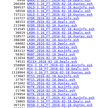
        6938 
GMKR-3.16_FT.2016-02-18.Deals.qsh
      266304 
GMKR-3.16_FT.2016-02-18.Quotes.qsh
      309537 
GOLD-3.16_FT.2016-02-18.AuxInfo.qsh
       50550 
GOLD-3.16_FT.2016-02-18.Deals.qsh
      737111 
GOLD-3.16_FT.2016-02-18.Quotes.qsh
      133727 
HYDR.2016-02-18.AuxInfo.qsh
       48153 
HYDR.2016-02-18.Deals.qsh
      211948 
HYDR.2016-02-18.Quotes.qsh
      153545 
LKOH-3.16_FT.2016-02-18.AuxInfo.qsh
       36019 
LKOH-3.16_FT.2016-02-18.Deals.qsh
      518577 
LKOH-3.16_FT.2016-02-18.Quotes.qsh
      288288 
LKOH.2016-02-18.AuxInfo.qsh
       69602 
LKOH.2016-02-18.Deals.qsh
      594148 
LKOH.2016-02-18.Quotes.qsh
      183112 
MGNT.2016-02-18.AuxInfo.qsh
       58361 
MGNT.2016-02-18.Deals.qsh
      311034 
MGNT.2016-02-18.Quotes.qsh
       74531 
MICEX.2016-02-18.Deals.qsh
      358860 
MIX-3.16_FT.2016-02-18.AuxInfo.qsh
       27167 
MIX-3.16_FT.2016-02-18.Deals.qsh
     1118964 
MIX-3.16_FT.2016-02-18.Quotes.qsh
      173687 
MTSS.2016-02-18.AuxInfo.qsh
       37767 
MTSS.2016-02-18.Deals.qsh
      371602 
MTSS.2016-02-18.Quotes.qsh
      140125 
NVTK.2016-02-18.AuxInfo.qsh
       21746 
NVTK.2016-02-18.Deals.qsh
      279954 
NVTK.2016-02-18.Quotes.qsh
      117488 
ROSN-3.16_FT.2016-02-18.AuxInfo.qsh
       19865 
ROSN-3.16_FT.2016-02-18.Deals.qsh
      367135 
ROSN-3.16_FT.2016-02-18.Quotes.qsh