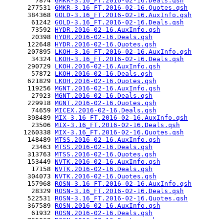
        7874 
GMKR-3.16_FT.2016-02-16.Deals.qsh
      277531 
GMKR-3.16_FT.2016-02-16.Quotes.qsh
      384368 
GOLD-3.16_FT.2016-02-16.AuxInfo.qsh
       61242 
GOLD-3.16_FT.2016-02-16.Deals.qsh
       73592 
HYDR.2016-02-16.AuxInfo.qsh
       20398 
HYDR.2016-02-16.Deals.qsh
      122648 
HYDR.2016-02-16.Quotes.qsh
      207895 
LKOH-3.16_FT.2016-02-16.AuxInfo.qsh
       34324 
LKOH-3.16_FT.2016-02-16.Deals.qsh
      290729 
LKOH.2016-02-16.AuxInfo.qsh
       57872 
LKOH.2016-02-16.Deals.qsh
      621829 
LKOH.2016-02-16.Quotes.qsh
      119256 
MGNT.2016-02-16.AuxInfo.qsh
       27923 
MGNT.2016-02-16.Deals.qsh
      229918 
MGNT.2016-02-16.Quotes.qsh
       74659 
MICEX.2016-02-16.Deals.qsh
      398489 
MIX-3.16_FT.2016-02-16.AuxInfo.qsh
       23506 
MIX-3.16_FT.2016-02-16.Deals.qsh
     1260338 
MIX-3.16_FT.2016-02-16.Quotes.qsh
      148489 
MTSS.2016-02-16.AuxInfo.qsh
       23463 
MTSS.2016-02-16.Deals.qsh
      313763 
MTSS.2016-02-16.Quotes.qsh
      153449 
NVTK.2016-02-16.AuxInfo.qsh
       17158 
NVTK.2016-02-16.Deals.qsh
      304073 
NVTK.2016-02-16.Quotes.qsh
      157968 
ROSN-3.16_FT.2016-02-16.AuxInfo.qsh
       28329 
ROSN-3.16_FT.2016-02-16.Deals.qsh
      522531 
ROSN-3.16_FT.2016-02-16.Quotes.qsh
      367589 
ROSN.2016-02-16.AuxInfo.qsh
       61932 
ROSN.2016-02-16.Deals.qsh