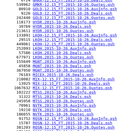
        6724 
GMKR-12.15_FT.2015-10-26.Deals.qsh
      539962 
GMKR-12.15_FT.2015-10-26.Quotes.qsh
       80910 
GOLD-12.15_FT.2015-10-26.AuxInfo.qsh
        9226 
GOLD-12.15_FT.2015-10-26.Deals.qsh
      242440 
GOLD-12.15_FT.2015-10-26.Quotes.qsh
      118173 
HYDR.2015-10-26.AuxInfo.qsh
       39769 
HYDR.2015-10-26.Deals.qsh
      213611 
HYDR.2015-10-26.Quotes.qsh
      133891 
LKOH-12.15_FT.2015-10-26.AuxInfo.qsh
       29515 
LKOH-12.15_FT.2015-10-26.Deals.qsh
      449061 
LKOH-12.15_FT.2015-10-26.Quotes.qsh
      252093 
LKOH.2015-10-26.AuxInfo.qsh
       57586 
LKOH.2015-10-26.Deals.qsh
      677971 
LKOH.2015-10-26.Quotes.qsh
      155649 
MGNT.2015-10-26.AuxInfo.qsh
       45858 
MGNT.2015-10-26.Deals.qsh
      367950 
MGNT.2015-10-26.Quotes.qsh
       76103 
MICEX.2015-10-26.Deals.qsh
      218082 
MIX-12.15_FT.2015-10-26.AuxInfo.qsh
       13925 
MIX-12.15_FT.2015-10-26.Deals.qsh
     1067632 
MIX-12.15_FT.2015-10-26.Quotes.qsh
      102222 
MTSS.2015-10-26.AuxInfo.qsh
       31322 
MTSS.2015-10-26.Deals.qsh
      245958 
MTSS.2015-10-26.Quotes.qsh
       70961 
NVTK.2015-10-26.AuxInfo.qsh
       19210 
NVTK.2015-10-26.Deals.qsh
      186655 
NVTK.2015-10-26.Quotes.qsh
       91752 
ROSN-12.15_FT.2015-10-26.AuxInfo.qsh
       15787 
ROSN-12.15_FT.2015-10-26.Deals.qsh
      381203 
ROSN-12.15_FT.2015-10-26.Quotes.qsh